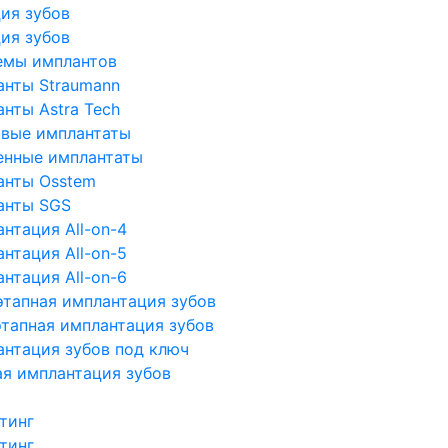
ия зубов
ия зубов
емы имплантов
анты Straumann
нты Astra Tech
овые имплантаты
енные имплантаты
анты Osstem
анты SGS
нтация All-on-4
нтация All-on-5
нтация All-on-6
тапная имплантация зубов
тапная имплантация зубов
нтация зубов под ключ
я имплантация зубов
тинг
тинг