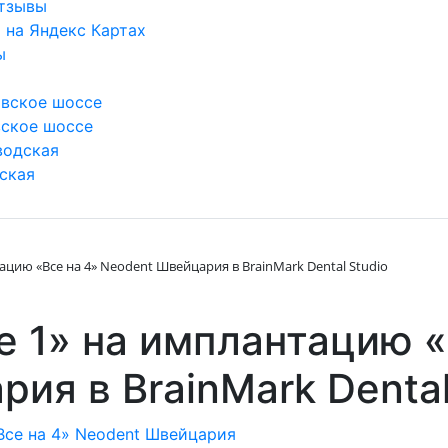
тзывы
 на Яндекс Картах
ы
вское шоссе
ское шоссе
водская
ская
ацию «Все на 4» Neodent Швейцария в BrainMark Dental Studio
е 1» на имплантацию «
ия в BrainMark Dental