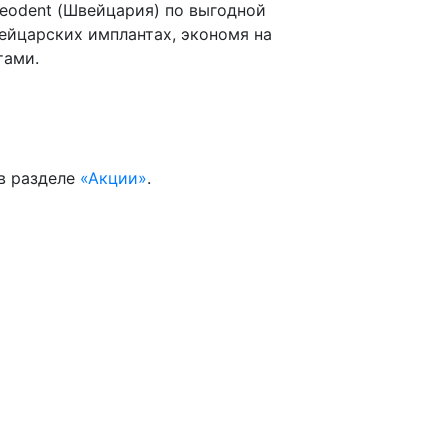
Neodent (Швейцария) по выгодной
вейцарских имплантах, экономя на
тами.
 в разделе
«Акции»
.