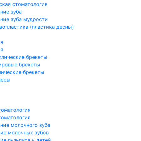
ская стоматология
ние зуба
ние зуба мудрости
вопластика (пластика десны)
ия
ия
ллические брекеты
ировые брекеты
мические брекеты
неры
томатология
томатология
ние молочного зуба
ие молочных зубов
ие пульпита у детей