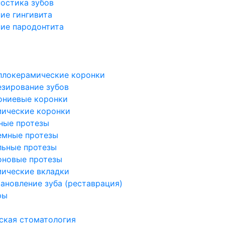
остика зубов
ие гингивита
ие пародонтита
я
я
ллокерамические коронки
зирование зубов
ониевые коронки
мические коронки
ные протезы
емные протезы
льные протезы
оновые протезы
ические вкладки
ановление зуба (реставрация)
ры
ская стоматология