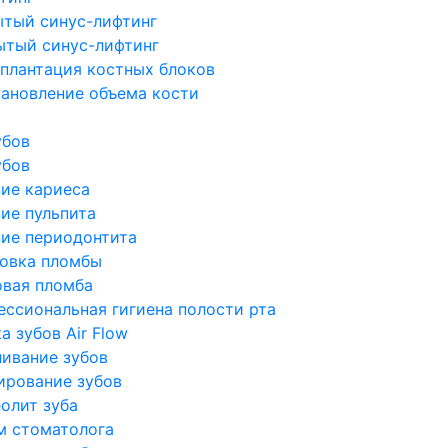
ытый синус-лифтинг
ытый синус-лифтинг
плантация костных блоков
ановление объема кости
убов
убов
ие кариеса
ие пульпита
ие периодонтита
новка пломбы
овая пломба
ссиональная гигиена полости рта
а зубов Air Flow
ивание зубов
ирование зубов
олит зуба
м стоматолога