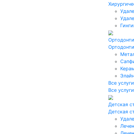
Хирургиче
Удале
Удале
Гинги
Ортодонт
Ортодонт
Мета
Сапф
Кера
Элай
Все услуги
Все услуги
Детская с
Детская с
Удале
Лечен
Лечен