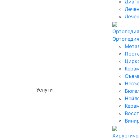
Диагн
Лечен
Лечен
Ортопеди
Ортопеди
Мета
Проте
Цирк
Кера
Съем
Несъ
Услуги
Бюге
Нейл
Керам
Восст
Вини
Хирургиче