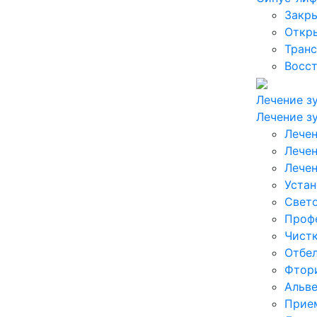
Закр
Откр
Транс
Восст
Лечение з
Лечение з
Лечен
Лечен
Лечен
Уста
Свет
Профе
Чистк
Отбел
Фтор
Альве
Прие