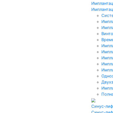
Имплантац
Имплантац
Сист
Импл
Импла
Винт
Врем
Импл
Импл
Импла
Импла
Импла
Одноэ
Двухэ
Импла
Полна
Синус-лиф
Синус-лиф