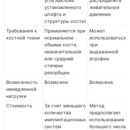
угла наклона
распределить
установленного
жевательное
штифта и
давление
структуры кости)
Требования к
Применяется при
Может
костной ткани
нормальном
использоваться
объеме кости,
при
незначительной
выраженной
или средней
атрофии
степени
резорбции.
Возможность
Возможна
Возможна
немедленной
нагрузки
Стоимость
За счет меньшего
Метод
количества
предполагает
имплантационных
использование
систем
большего числа