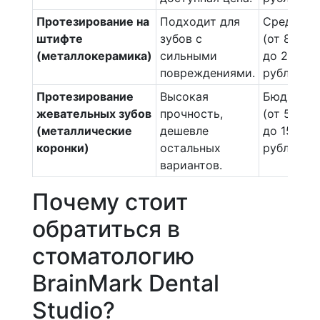
Протезирование на
Подходит для
Средняя
штифте
зубов с
(от 8 000
(металлокерамика)
сильными
до 20 000
повреждениями.
рублей)
Протезирование
Высокая
Бюджетн
жевательных зубов
прочность,
(от 5 000
(металлические
дешевле
до 15 000
коронки)
остальных
рублей)
вариантов.
Почему стоит
обратиться в
стоматологию
BrainMark Dental
Studio?