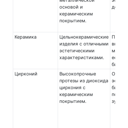
металлической
эстети
основой и
долгов
керамическим
покрытием.
Керамика
Цельнокерамические
Прекр
изделия с отличными
внешни
эстетическими
макси
характеристиками.
естест
биосов
Цирконий
Высокопрочные
Очень 
протезы из диоксида
эстети
циркония с
биосов
керамическим
подход
покрытием.
зубов.