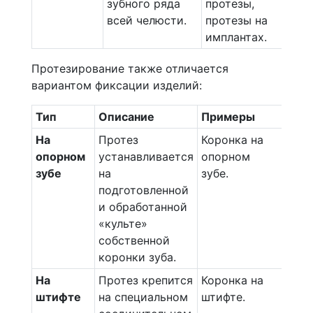
зубного ряда
протезы,
всей челюсти.
протезы на
имплантах.
Протезирование также отличается
вариантом фиксации изделий:
Тип
Описание
Примеры
На
Протез
Коронка на
опорном
устанавливается
опорном
зубе
на
зубе.
подготовленной
и обработанной
«культе»
собственной
коронки зуба.
На
Протез крепится
Коронка на
штифте
на специальном
штифте.