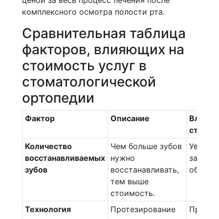
ценой за весь процесс лечения после
комплексного осмотра полости рта.
Сравнительная таблица
факторов, влияющих на
стоимость услуг в
стоматологической
ортопедии
Фактор
Описание
Влияни
стоимо
Количество
Чем больше зубов
Увелич
восстанавливаемых
нужно
за счет
зубов
восстанавливать,
объема
тем выше
стоимость.
Технология
Протезирование
Протез