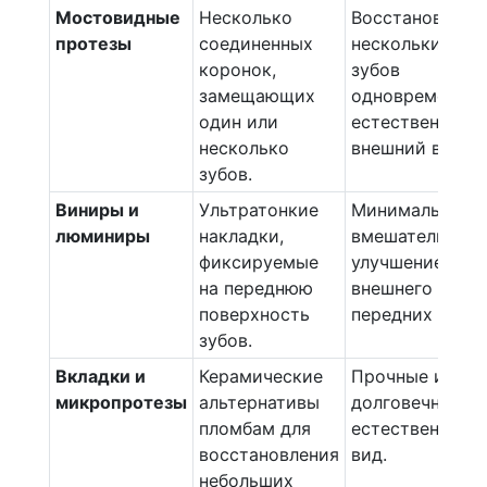
Мостовидные
Несколько
Восстановлени
протезы
соединенных
нескольких
коронок,
зубов
замещающих
одновременно,
один или
естественный
несколько
внешний вид.
зубов.
Виниры и
Ультратонкие
Минимальное
люминиры
накладки,
вмешательство
фиксируемые
улучшение
на переднюю
внешнего вида
поверхность
передних зубов
зубов.
Вкладки и
Керамические
Прочные и
микропротезы
альтернативы
долговечные,
пломбам для
естественный
восстановления
вид.
небольших