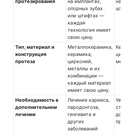
протезирования
на имплантах,
на имп
опорных зубах
штифта
или штифтах —
каждая
технология имеет
свою цену.
Тип, материал и
Металлокерамика,
Керами
конструкция
керамика,
циркон
протеза
цирконий,
металл
металлы и их
комбинации —
каждый материал
имеет свою цену.
Необходимость в
Лечение кариеса,
Увелич
дополнительном
пародонтоза,
стоимо
лечении
гингивита и
дополн
других
процед
заболеваний