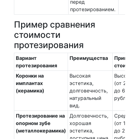
перед
протезированием.
Пример сравнения
стоимости
протезирования
Вариант
Преимущества
Примерн
протезирования
стоимост
Коронки на
Высокая
Высокая
имплантах
эстетика,
(от 20 00
(керамика)
долговечность,
до 60 000
натуральный
рублей)
вид.
Протезирование на
Долговечность,
Средняя
опорном зубе
хорошая
(от 10 00
(металлокерамика)
эстетика,
до 25 000
доступная цена.
рублей)