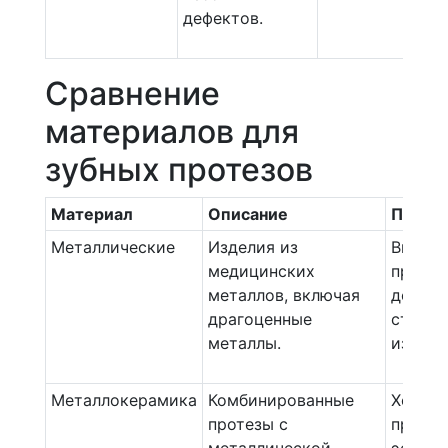
дефектов.
Сравнение
материалов для
зубных протезов
Материал
Описание
Преим
Металлические
Изделия из
Высок
медицинских
прочно
металлов, включая
долгов
драгоценные
стойко
металлы.
износу
Металлокерамика
Комбинированные
Хороше
протезы с
прочно