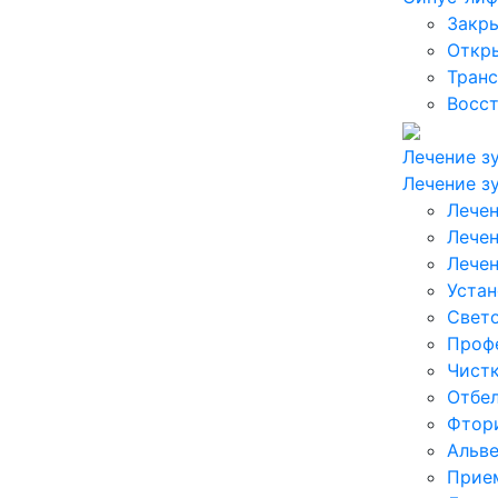
Закр
Откр
Транс
Восст
Лечение з
Лечение з
Лечен
Лечен
Лечен
Уста
Свет
Профе
Чистк
Отбел
Фтор
Альве
Прие