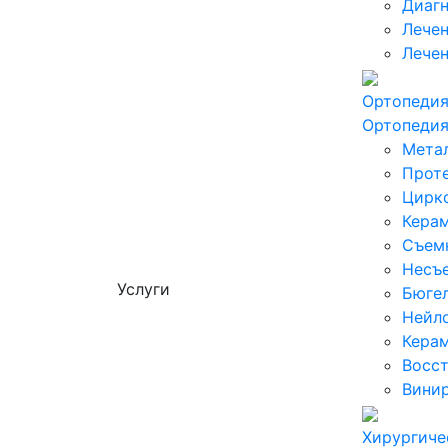
Диагн
Лечен
Лечен
Ортопеди
Ортопеди
Мета
Проте
Цирк
Кера
Съем
Несъ
Услуги
Бюге
Нейл
Керам
Восст
Вини
Хирургиче