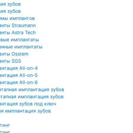
ия зубов
ия зубов
емы имплантов
анты Straumann
нты Astra Tech
овые имплантаты
енные имплантаты
анты Osstem
анты SGS
нтация All-on-4
нтация All-on-5
нтация All-on-6
тапная имплантация зубов
тапная имплантация зубов
нтация зубов под ключ
я имплантация зубов
тинг
тинг