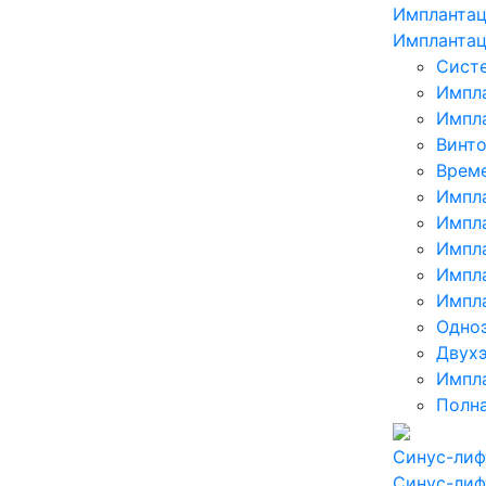
Имплантац
Имплантац
Сист
Импл
Импла
Винт
Врем
Импл
Импл
Импла
Импла
Импла
Одноэ
Двухэ
Импла
Полна
Синус-лиф
Синус-лиф