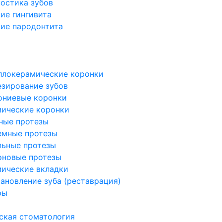
остика зубов
ие гингивита
ие пародонтита
я
я
ллокерамические коронки
зирование зубов
ониевые коронки
мические коронки
ные протезы
емные протезы
льные протезы
оновые протезы
ические вкладки
ановление зуба (реставрация)
ры
ская стоматология