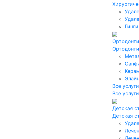
Хирургиче
Удале
Удале
Гинги
Ортодонт
Ортодонт
Мета
Сапф
Кера
Элай
Все услуги
Все услуги
Детская с
Детская с
Удале
Лечен
Лечен