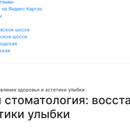
тзывы
 на Яндекс Картах
ы
вское шоссе
ское шоссе
водская
ская
вление здоровья и эстетики улыбки
 стоматология: восст
тики улыбки