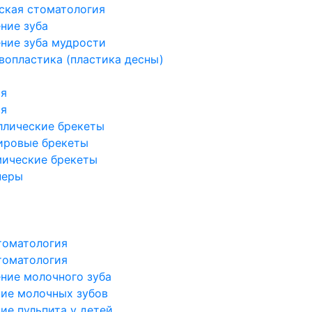
ская стоматология
ние зуба
ние зуба мудрости
вопластика (пластика десны)
ия
ия
ллические брекеты
ировые брекеты
мические брекеты
неры
томатология
томатология
ние молочного зуба
ие молочных зубов
ие пульпита у детей