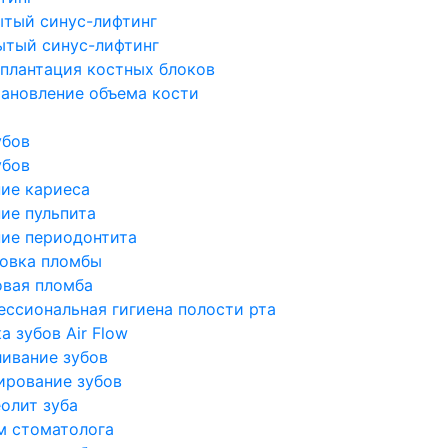
ытый синус-лифтинг
ытый синус-лифтинг
плантация костных блоков
ановление объема кости
убов
убов
ие кариеса
ие пульпита
ие периодонтита
новка пломбы
овая пломба
ссиональная гигиена полости рта
а зубов Air Flow
ивание зубов
ирование зубов
олит зуба
м стоматолога