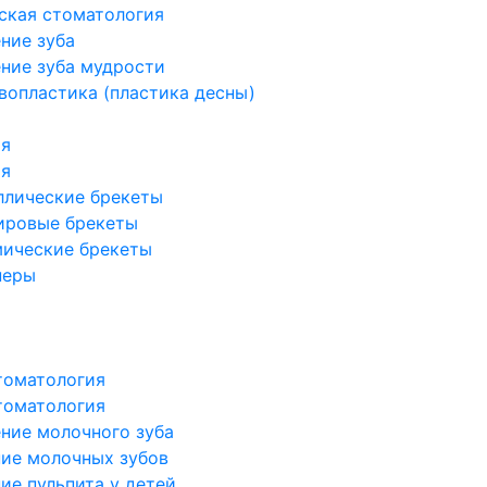
ская стоматология
ние зуба
ние зуба мудрости
вопластика (пластика десны)
ия
ия
ллические брекеты
ировые брекеты
мические брекеты
неры
томатология
томатология
ние молочного зуба
ие молочных зубов
ие пульпита у детей