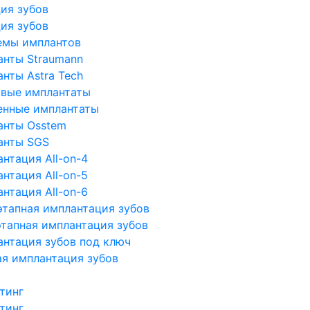
ия зубов
ия зубов
емы имплантов
анты Straumann
нты Astra Tech
овые имплантаты
енные имплантаты
анты Osstem
анты SGS
нтация All-on-4
нтация All-on-5
нтация All-on-6
тапная имплантация зубов
тапная имплантация зубов
нтация зубов под ключ
я имплантация зубов
тинг
тинг