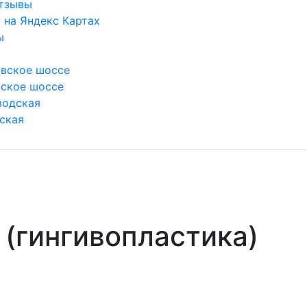
тзывы
 на Яндекс Картах
ы
вское шоссе
ское шоссе
водская
ская
 (гингивопластика)