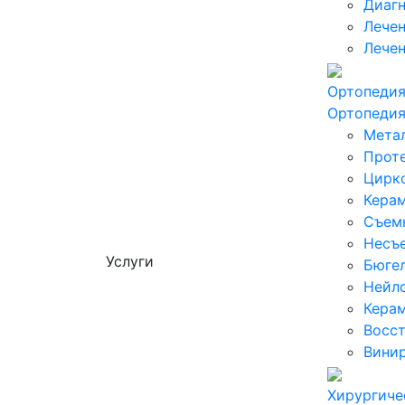
Диагн
Лечен
Лечен
Ортопеди
Ортопеди
Мета
Проте
Цирк
Кера
Съем
Несъ
Услуги
Бюге
Нейл
Керам
Восст
Вини
Хирургиче