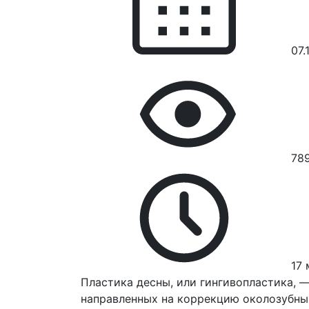
07.
78
17 
Пластика десны, или гингивопластика, 
направленных на коррекцию околозубных