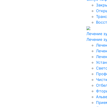
Закр
Откр
Транс
Восст
Лечение з
Лечение з
Лечен
Лечен
Лечен
Уста
Свет
Профе
Чистк
Отбел
Фтор
Альве
Прие