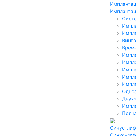
Имплантац
Имплантац
Сист
Импл
Импла
Винт
Врем
Импл
Импл
Импла
Импла
Импла
Одноэ
Двухэ
Импла
Полна
Синус-лиф
Синус-лиф