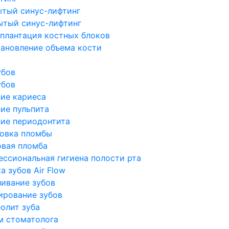
ытый синус-лифтинг
ытый синус-лифтинг
плантация костных блоков
ановление объема кости
убов
убов
ие кариеса
ие пульпита
ие периодонтита
новка пломбы
овая пломба
ссиональная гигиена полости рта
а зубов Air Flow
ивание зубов
ирование зубов
олит зуба
м стоматолога