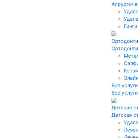
Хирургиче
Удале
Удале
Гинги
Ортодонт
Ортодонт
Мета
Сапф
Кера
Элай
Все услуги
Все услуги
Детская с
Детская с
Удале
Лечен
Лечен