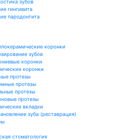
остика зубов
ие гингивита
ие пародонтита
я
я
ллокерамические коронки
зирование зубов
ониевые коронки
мические коронки
ные протезы
емные протезы
льные протезы
оновые протезы
ические вкладки
ановление зуба (реставрация)
ры
ская стоматология